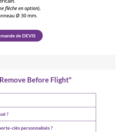
ricain.
e flèche en option
).
 anneau Ø 30 mm.
mande de DEVIS
 "Remove Before Flight"
ssé ?
porte-clés personnalisés ?