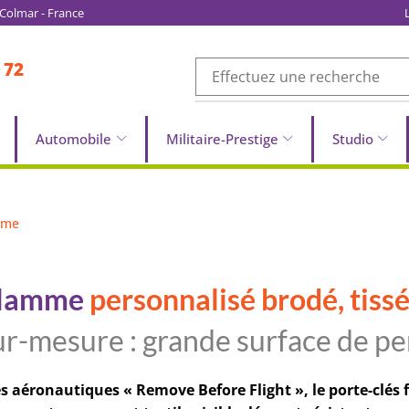
- Colmar - France
 72
Automobile
Militaire-Prestige
Studio
mme
flamme
personnalisé brodé, tiss
ur-mesure : grande surface de pe
es aéronautiques « Remove Before Flight », le porte-clé