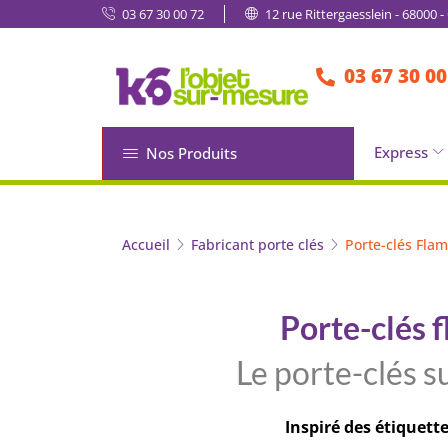
03 67 30 00 72
12 rue Rittergaesslein - 68000 
03 67 30 00
Express
Nos Produits
Accueil
Fabricant porte clés
Porte-clés Fla
Porte-clés 
Le porte-clés s
Inspiré des étiquett