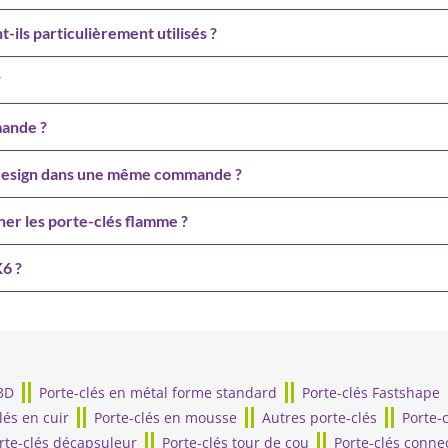
-ils particulièrement utilisés ?
?
mande ?
u design dans une même commande ?
ner les porte-clés flamme ?
K6 ?
3D
Porte-clés en métal forme standard
Porte-clés Fastshape
lés en cuir
Porte-clés en mousse
Autres porte-clés
Porte-
rte-clés décapsuleur
Porte-clés tour de cou
Porte-clés conne