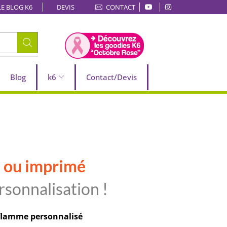
LE BLOG K6
DEVIS
CONTACT
Blog
k6
Contact/Devis
é ou imprimé
rsonnalisation !
s flamme personnalisé