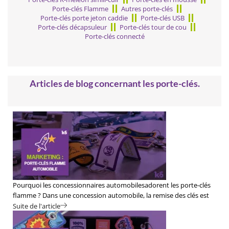
Porte-clés Flamme
Autres porte-clés
Porte-clés porte jeton caddie
Porte-clés USB
Porte-clés décapsuleur
Porte-clés tour de cou
Porte-clés connecté
Articles de blog concernant les porte-clés.
Pourquoi les concessionnaires automobilesadorent les porte-clés
flamme ? Dans une concession automobile, la remise des clés est
un moment important. Elle marque la concrétisation d’un achat et
Suite de l'article
constitue souvent le dernier souvenir laissé au client...