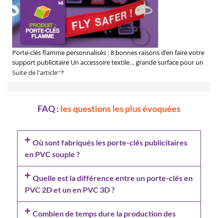
Porte-clés flamme personnalisés : 8 bonnes raisons d’en faire votre
support publicitaire Un accessoire textile… grande surface pour un
grand retour sur investissement. Vous êtes :Responsable
Suite de l'article
marketing, dirigeant(e) d’association, chargé(e) de communication
ou organisateur d’événements....
FAQ :
les questions les plus évoquées
Où sont fabriqués les porte-clés publicitaires
en PVC souple ?
Quelle est la différence entre un porte-clés en
PVC 2D et un en PVC 3D ?
Combien de temps dure la production des